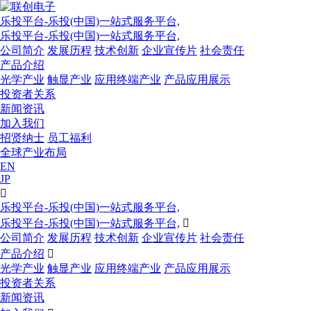
乐投平台-乐投(中国)一站式服务平台,
乐投平台-乐投(中国)一站式服务平台,
公司简介
发展历程
技术创新
企业宣传片
社会责任
产品介绍
光学产业
触显产业
应用终端产业
产品应用展示
投资者关系
新闻资讯
加入我们
招贤纳士
员工福利
全球产业布局
EN
JP

乐投平台-乐投(中国)一站式服务平台,
乐投平台-乐投(中国)一站式服务平台,

公司简介
发展历程
技术创新
企业宣传片
社会责任
产品介绍

光学产业
触显产业
应用终端产业
产品应用展示
投资者关系
新闻资讯