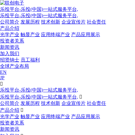
乐投平台-乐投(中国)一站式服务平台,
乐投平台-乐投(中国)一站式服务平台,
公司简介
发展历程
技术创新
企业宣传片
社会责任
产品介绍
光学产业
触显产业
应用终端产业
产品应用展示
投资者关系
新闻资讯
加入我们
招贤纳士
员工福利
全球产业布局
EN
JP

乐投平台-乐投(中国)一站式服务平台,
乐投平台-乐投(中国)一站式服务平台,

公司简介
发展历程
技术创新
企业宣传片
社会责任
产品介绍

光学产业
触显产业
应用终端产业
产品应用展示
投资者关系
新闻资讯