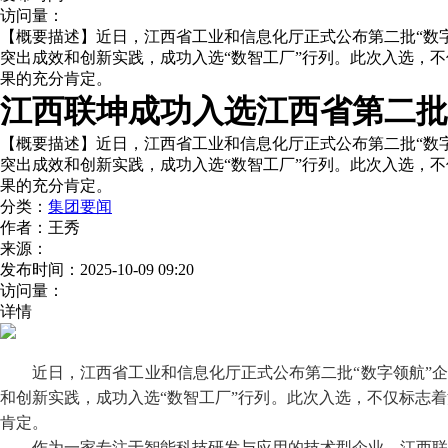
访问量：
【概要描述】
近日，江西省工业和信息化厅正式公布第二批“数
突出成效和创新实践，成功入选“数智工厂”行列。此次入选，
果的充分肯定。
江西联坤成功入选江西省第二批
【概要描述】
近日，江西省工业和信息化厅正式公布第二批“数
突出成效和创新实践，成功入选“数智工厂”行列。此次入选，
果的充分肯定。
分类：
集团要闻
作者：
王秀
来源：
发布时间：
2025-10-09 09:20
访问量：
详情
近日，江西省工业和信息化厅
正式公布
第二批
“数字领航”
企
和创新
实践
，
成功
入选
“数智工厂”
行列
。
此次入选，不仅标志着
肯定
。
作为一家
专注
于智能科技研发与应用的
技术
型
企业，江西联