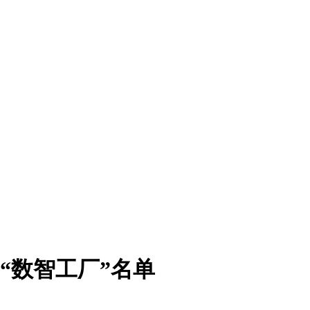
“数智工厂”名单