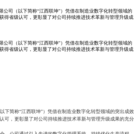
限公司（以下简称“江西联坤”）凭借在制造业数字化转型领域的
域获得省级认可，更彰显了对公司持续推进技术革新与管理升级成
限公司（以下简称“江西联坤”）凭借在制造业数字化转型领域的
域获得省级认可，更彰显了对公司持续推进技术革新与管理升级成
（以下简称
“江西联坤”）
凭借在制造业数字化转型
领域
的
突出成
认可，更彰显了对公司持续推进技术革新与管理升级成果的充
合。
公司
通过引入先进的数字化管理系统，
持续
优化
生产流程
，