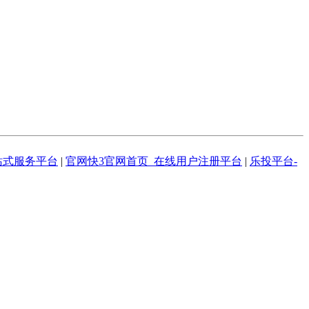
站式服务平台
|
官网快3官网首页_在线用户注册平台
|
乐投平台-